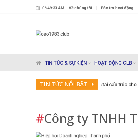
06:49:34 AM
Về chúng tôi
Bảo trợ hoạt động
TIN TỨC & SỰ KIỆN
HOẠT ĐỘNG CLB
TIN TỨC NỔI BẬT
Tọa đàm "Chiến lược tái cấu trúc cho 
#
Công ty TNHH T