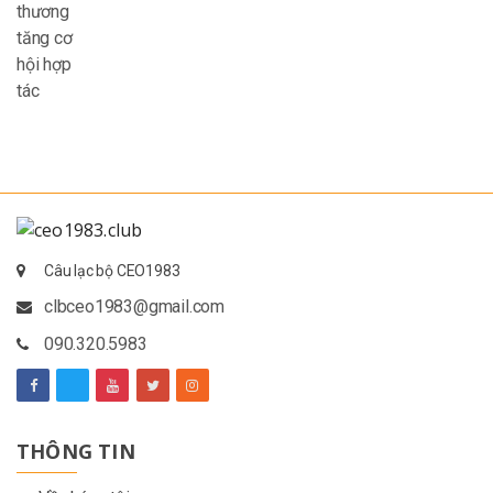
Câu lạc bộ CEO1983
clbceo1983@gmail.com
090.320.5983
THÔNG TIN