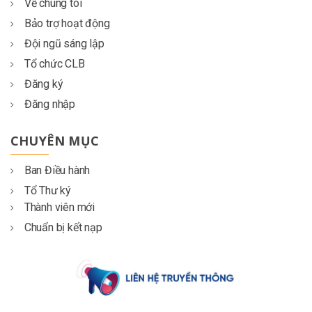
Về chúng tôi
Bảo trợ hoạt động
Đội ngũ sáng lập
Tổ chức CLB
Đăng ký
Đăng nhập
CHUYÊN MỤC
Ban Điều hành
Tổ Thư ký
Thành viên mới
Chuẩn bị kết nạp