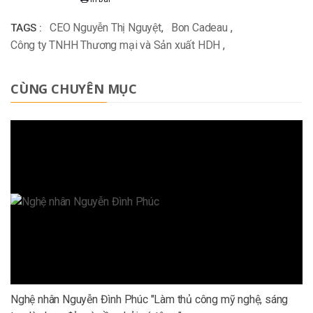
CEO Nguyễn Thị Nguyệt
,
Bon Cadeau
,
TAGS :
Công ty TNHH Thương mại và Sản xuất HDH
,
CÙNG CHUYÊN MỤC
Nghệ nhân Nguyễn Đình Phúc "Làm thủ công mỹ nghệ, sáng