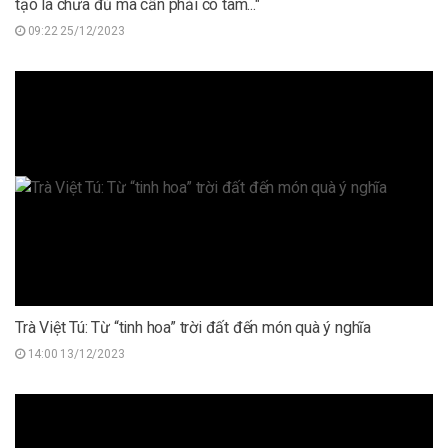
tạo là chưa đủ mà cần phải có tâm..."
09:22 25/12/2023
Trà Việt Tú: Từ “tinh hoa” trời đất đến món quà ý nghĩa
14:00 13/12/2023